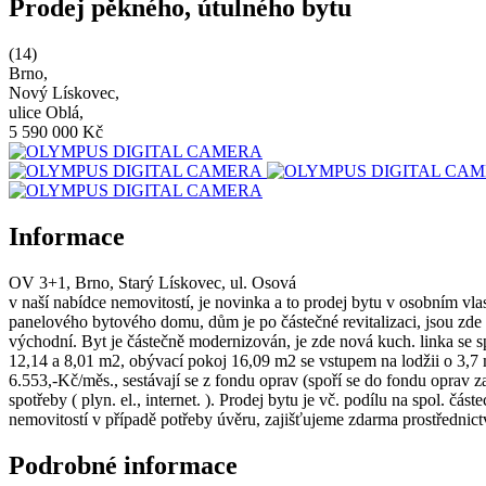
Prodej pěkného, útulného bytu
(14)
Brno
,
Nový Lískovec
,
ulice Oblá
,
5 590 000 Kč
Informace
OV 3+1, Brno, Starý Lískovec, ul. Osová
v naší nabídce nemovitostí, je novinka a to prodej bytu v osobním vla
panelového bytového domu, dům je po částečné revitalizaci, jsou zde 
východní. Byt je částečně modernizován, je zde nová kuch. linka se 
12,14 a 8,01 m2, obývací pokoj 16,09 m2 se vstupem na lodžii o 3,7
6.553,-Kč/měs., sestávají se z fondu oprav (spoří se do fondu oprav za 
spotřeby ( plyn. el., internet. ). Prodej bytu je vč. podílu na spol. 
nemovitostí v případě potřeby úvěru, zajišťujeme zdarma prostřednic
Podrobné informace