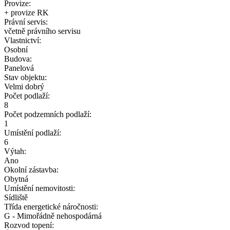
Provize:
+ provize RK
Právní servis:
včetně právního servisu
Vlastnictví:
Osobní
Budova:
Panelová
Stav objektu:
Velmi dobrý
Počet podlaží:
8
Počet podzemních podlaží:
1
Umístění podlaží:
6
Výtah:
Ano
Okolní zástavba:
Obytná
Umístění nemovitosti:
Sídliště
Třída energetické náročnosti:
G - Mimořádně nehospodárná
Rozvod topení: