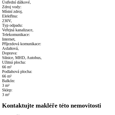
Ústřední dálkové
,
Zdroj vody:
Místní zdroj
,
Elektřina:
230V
,
Typ odpadu:
Veřejná kanalizace
,
Telekomunikace:
Internet
,
Příjezdová komunikace:
Asfaltová
,
Doprava:
Silnice
,
MHD
,
Autobus
,
Užitná plocha:
66
m²
Podlahová plocha:
66
m²
Balkón:
3
m²
Sklep:
3
m²
Kontaktujte makléře této nemovitosti