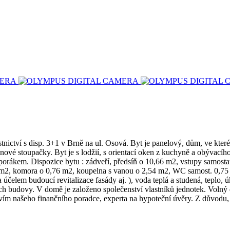
stnictví s disp. 3+1 v Brně na ul. Osová. Byt je panelový, dům, ve kter
nové stoupačky. Byt je s lodžií, s orientací oken z kuchyně a obývacího
sporákem. Dispozice bytu : zádveří, předsíň o 10,66 m2, vstupy samos
 m2, komora o 0,76 m2, koupelna s vanou o 2,54 m2, WC samost. 0,75 
účelem budoucí revitalizace fasády aj. ), voda teplá a studená, teplo, úk
částech budovy. V domě je založeno společenství vlastníků jednotek. Voln
tvím našeho finančního poradce, experta na hypoteční úvěry. Z důvodu